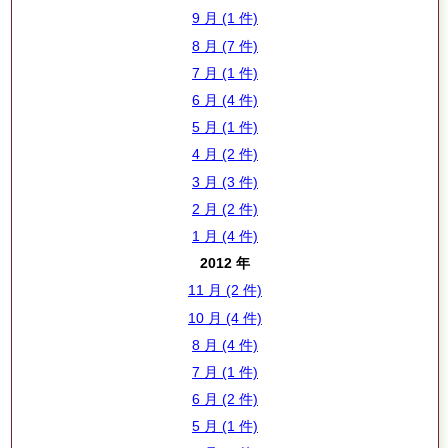
9 月 (1 件)
8 月 (7 件)
7 月 (1 件)
6 月 (4 件)
5 月 (1 件)
4 月 (2 件)
3 月 (3 件)
2 月 (2 件)
1 月 (4 件)
2012 年
11 月 (2 件)
10 月 (4 件)
8 月 (4 件)
7 月 (1 件)
6 月 (2 件)
5 月 (1 件)