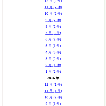
12 月 (2 件)
11 月 (2 件)
10 月 (2 件)
9 月 (2 件)
8 月 (2 件)
7 月 (3 件)
6 月 (2 件)
5 月 (1 件)
4 月 (5 件)
3 月 (2 件)
2 月 (1 件)
1 月 (2 件)
2016 年
12 月 (1 件)
11 月 (1 件)
10 月 (2 件)
9 月 (1 件)