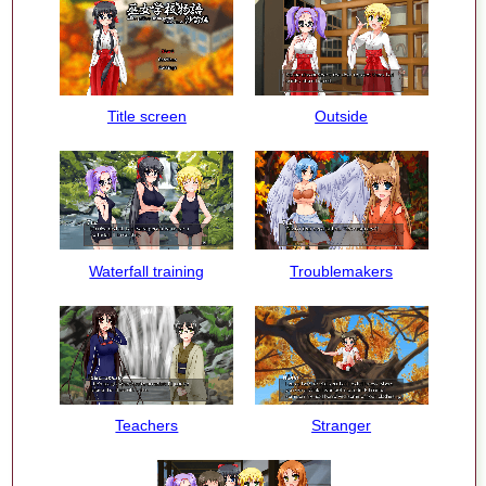
Title screen
Outside
Waterfall training
Troublemakers
Teachers
Stranger