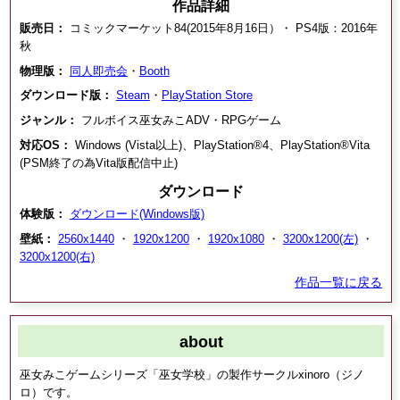
作品詳細
販売日：
コミックマーケット84(2015年8月16日）・ PS4版：2016年
秋
物理版：
同人即売会
・
Booth
ダウンロード版：
Steam
・
PlayStation Store
ジャンル：
フルボイス巫女みこADV・RPGゲーム
対応OS：
Windows (Vista以上)、PlayStation®4、PlayStation®Vita
(PSM終了の為Vita版配信中止)
ダウンロード
体験版：
ダウンロード(Windows版)
壁紙：
2560x1440
・
1920x1200
・
1920x1080
・
3200x1200(左)
・
3200x1200(右)
作品一覧に戻る
about
巫女みこゲームシリーズ「巫女学校」の製作サークルxinoro（ジノ
ロ）です。