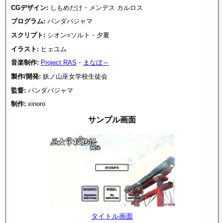
CGデザイン:
しもめだけ・メンデス カルロス
プログラム:
パンダパジャマ
スクリプト:
シオン=ソルト・夕夏
イラスト:
ヒェユム
音楽制作:
Project RAS
・
まなぼ～
製作/開発:
妖ノ山巫女学校生徒会
監督:
パンダパジャマ
制作:
xinoro
サンプル画面
タイトル画面