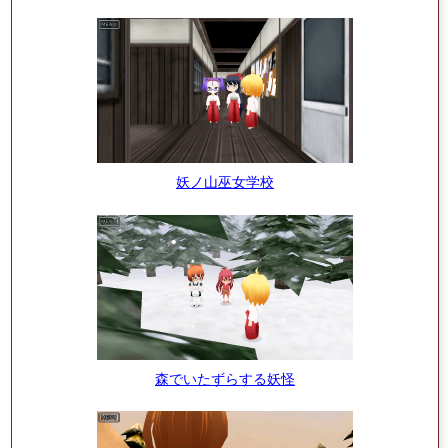
妖ノ山巫女学校
森でいたずらする妖怪