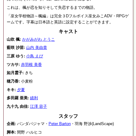
これは、楓が恋を知りそして失恋するまでの物語。
「巫女学校物語～楓編」は完全３Dフルボイス巫女みこADV・RPGゲ
ームです。字幕は日本語と英語に設定することができます。
キャスト
山吹 楓:
かがみがわ とうこ
藍咲 沙苗:
山内 美由貴
三原 ゆう:
小鳥 えび
ツカサ:
赤羽根 美香
如月霊子:
きち
穂乃香:
小麦粉
キキ:
夕夏
多田羅 亜美:
績利
九十九 由佳:
江澤 容子
スタッフ
企画:
パンダパジャマ・
Peter Barton
・羽海 野渉(LandScape)
脚本:
間野 ハルヒコ