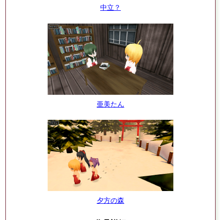
中立？
亜美たん
夕方の森